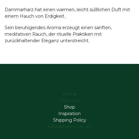
Dammarharz hat einen warmen, leicht süßlichen Duft mit
einem Hauch von Erdigkeit.
Sein beruhigendes Aroma erzeugt einen sanften,
meditativen Rauch, der rituelle Praktiken mit
zurückhaltender Eleganz unterstreicht.
Home
Über uns
Shop
Inspiration
Shipping Policy
Kontaktieren Sie uns