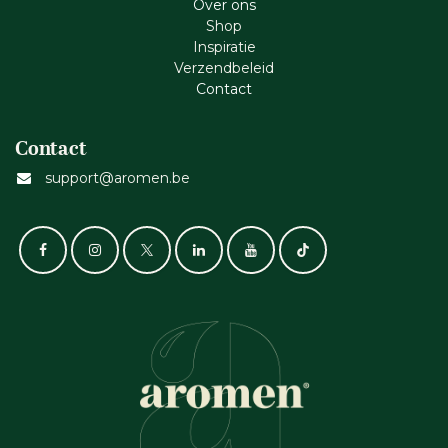
Ove​r​ ons
Shop
Inspiratie
Verzendbeleid
Cont​act
Contact
support@aromen.be