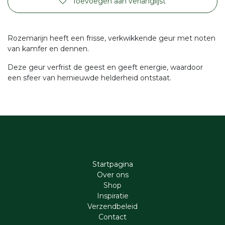
Toevoegen aan verlanglijst
Rozemarijn heeft een frisse, verkwikkende geur met noten
van kamfer en dennen.
Deze geur verfrist de geest en geeft energie, waardoor
een sfeer van hernieuwde helderheid ontstaat.
Startpagina
Ove​r​ ons
Shop
Inspiratie
Verzendbeleid
Cont​act