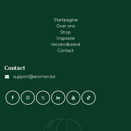
Startpagina
Ove​r​ ons
Shop
Inspiratie
Verzendbeleid
Cont​act
Contact
support@aromen.be