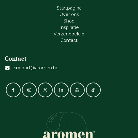
Startpagina
Ove​r​ ons
Shop
Inspiratie
Verzendbeleid
Cont​act
Contact
support@aromen.be