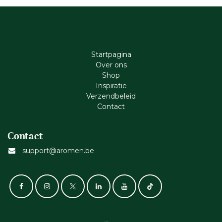
Startpagina
Ove​r​ ons
Shop
Inspiratie
Verzendbeleid
Cont​act
Contact
support@aromen.be