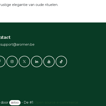
rustige elegantie van oude rituelen.
ntact
support@aromen.be
 door
- De #1
Open source e-commerce