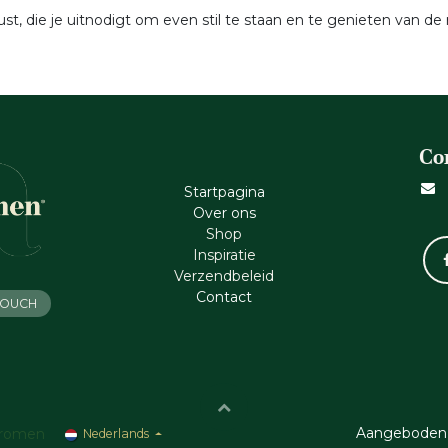
st, die je uitnodigt om even stil te staan en te genieten van de 
Co
Startpagina
Ove​r​ ons
Shop
Inspiratie
Verzendbeleid
Cont​act
 TOUCH
Aangeboden
romen
Nederlands