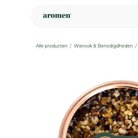
Overslaan naar inhoud
Webshop
Ins
Alle producten
Wierook & Benodigdheden
None
None