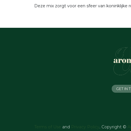
Deze mix zorgt voor een sfeer van koninklijke ru
GET IN
Terms of Use
and
Privacy Policy
. Copyright ©
A