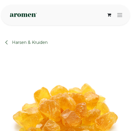
Overslaan naar inhoud
Harsen & Kruiden
None