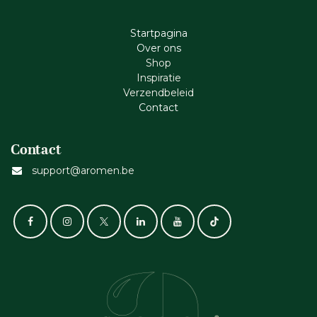
Startpagina
Ove​r​ ons
Shop
Inspiratie
Verzendbeleid
Cont​act
Contact
support@aromen.be