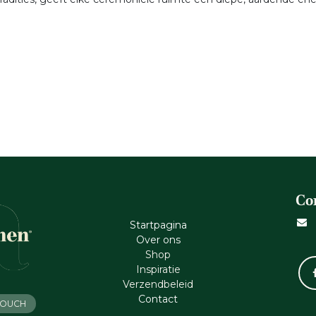
Co
Startpagina
Ove​r​ ons
Shop
Inspiratie
Verzendbeleid
Cont​act
 TOUCH