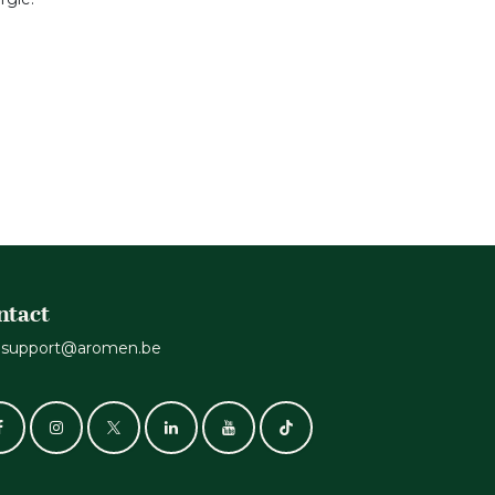
ntact
support@aromen.be