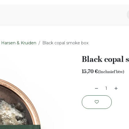
piratie
Aromen Familie
Harsen & Kruiden
Black copal smoke box
Black copal 
15,70
€
(Inclusief btw)