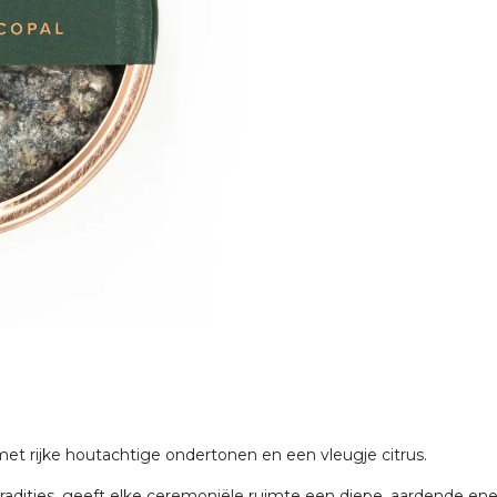
et rijke houtachtige ondertonen en een vleugje citrus.
tradities, geeft elke ceremoniële ruimte een diepe, aardende ene