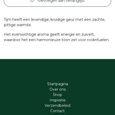
Toevoegen aan verlanglijst
Tijm heeft een levendige, kruidige geur met een zachte,
pittige warmte.
Het evenwichtige aroma geeft energie en zuivert,
waardoor het een harmonieuze toon zet voor rookrituelen.
Startpagina
Ove​r​ ons
Shop
Inspiratie
Verzendbeleid
Cont​act