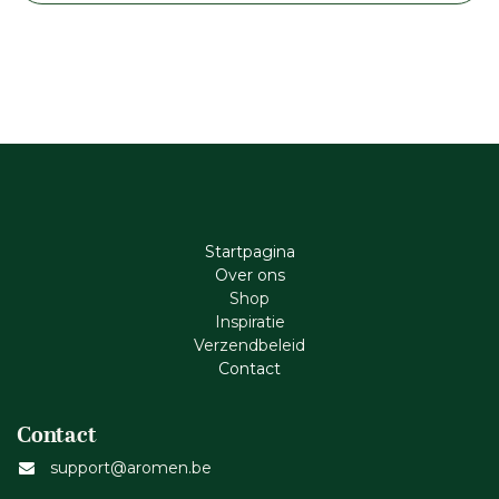
Startpagina
Ove​r​ ons
Shop
Inspiratie
Verzendbeleid
Cont​act
Contact
support@aromen.be