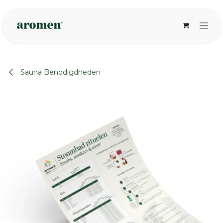
Overslaan naar inhoud
Sauna Benodigdheden
None