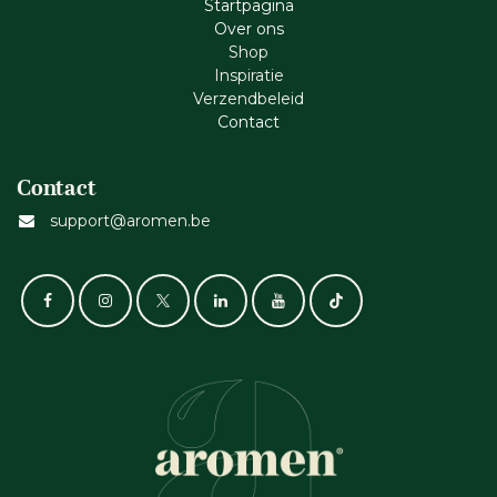
Startpagina
Ove​r​ ons
Shop
Inspiratie
Verzendbeleid
Cont​act
Contact
support@aromen.be