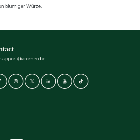
on blumiger Würze.
ntact
support@aromen.be