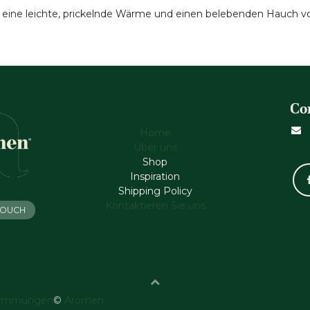
 eine leichte, prickelnde Wärme und einen belebenden Hauch v
Co
Home
Über uns
Shop
Inspiration
Shipping Policy
Kontaktieren Sie uns
 TOUCH
timmungen
©
Aromen