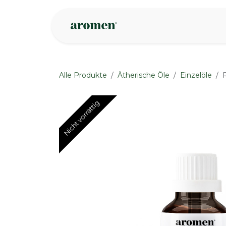
Zum Inhalt springen
Geschäft
Insp
Alle Produkte
Ätherische Öle
Einzelöle
Nicht vorrättig
Nicht vorrättig