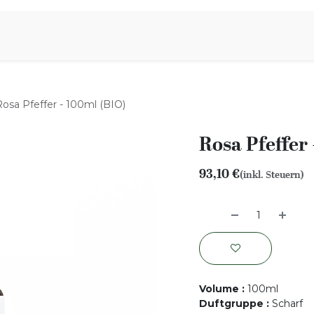
iration
Aromen Familie
Rosa Pfeffer - 100ml (BIO)
Rosa Pfeffer 
93,10
€
(inkl. Steuern)
Volume
:
100ml
Duftgruppe
:
Scharf