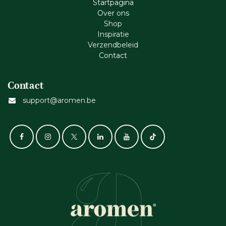
Startpagina
Ove​r​ ons
Shop
Inspiratie
Verzendbeleid
Cont​act
Contact
support@aromen.be