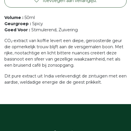
Toevoegen aan verlanglijst
Volume
:
50ml
Geurgroep
:
Spicy
Goed Voor
:
Stimulerend, Zuivering
CO₂-extract van koffie levert een diepe, geroosterde geur
die opmerkelijk trouw blijft aan de versgemalen boon. Met
rijke, nootachtige en licht bittere nuances creëert deze
basisnoot een sfeer van gezellige waakzaamheid, net als
een bruisend café bij zonsopgang.
Dit pure extract uit India verlevendigt de zintuigen met een
aardse, weldadige energie die de geest prikkelt.