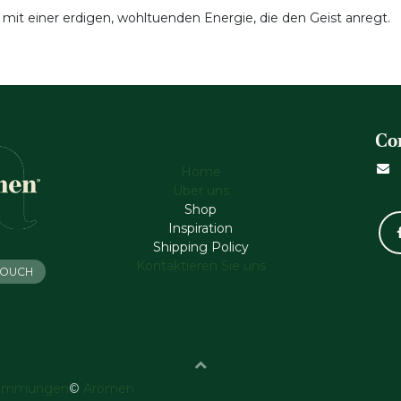
e mit einer erdigen, wohltuenden Energie, die den Geist anregt.
Co
Home
Über uns
Shop
Inspiration
Shipping Policy
Kontaktieren Sie uns
 TOUCH
timmungen
©
Aromen