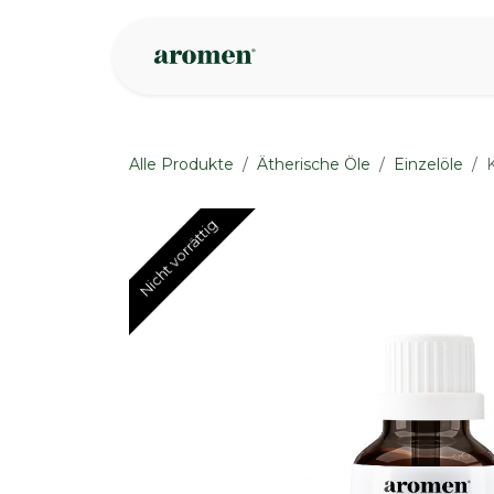
Zum Inhalt springen
Geschäft
Insp
Alle Produkte
Ätherische Öle
Einzelöle
Nicht vorrättig
Nicht vorrättig