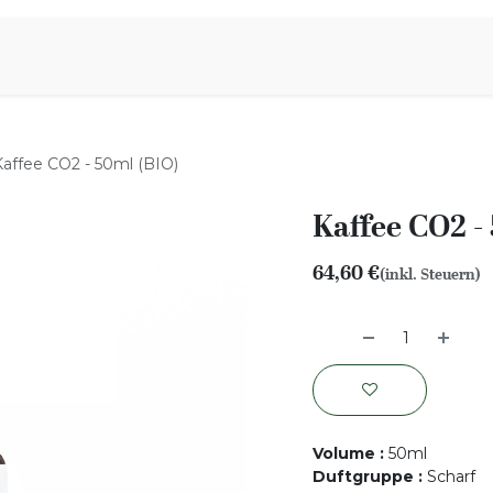
iration
Aromen Familie
Kaffee CO2 - 50ml (BIO)
Kaffee CO2 -
64,60
€
(inkl. Steuern)
Volume
:
50ml
Duftgruppe
:
Scharf