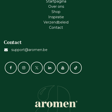
Startpagina
Ove​r​ ons
Shop
Inspiratie
Verzendbeleid
Cont​act
Contact
support@aromen.be