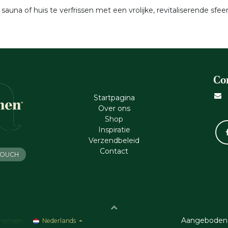
una of huis te verfrissen met een vrolijke, revitaliserende sfeer
Co
Startpagina
Ove​r​ ons
Shop
Inspiratie
Verzendbeleid
Cont​act
 TOUCH
Aangeboden
romen
Nederlands