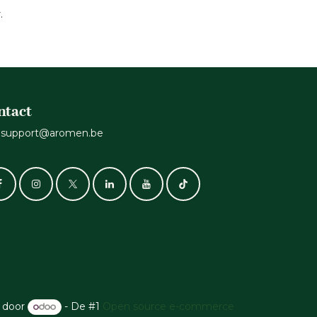
.
ntact
support@aromen.be
 door
- De #1
Open source e-commerce