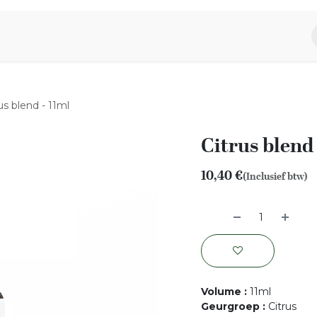
piratie
Aromen Familie
us blend - 11ml
Citrus blend 
10,40
€
(Inclusief btw)
Volume
:
11ml
Geurgroep
:
Citrus