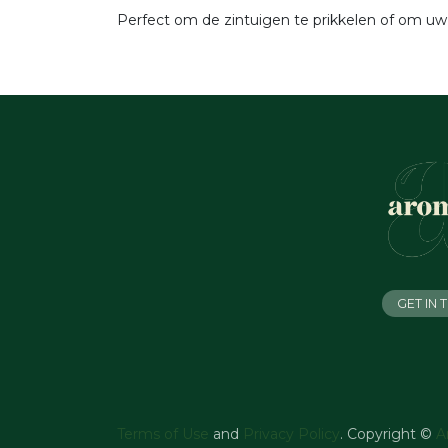
Perfect om de zintuigen te prikkelen of om uw sa
GET IN
Terms of Use
and
Privacy Policy
. Copyright ©
A