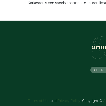
Koriander is een speelse hartnoot met een licht
GET IN
Terms of Use
and
Privacy Policy
. Copyright ©
A