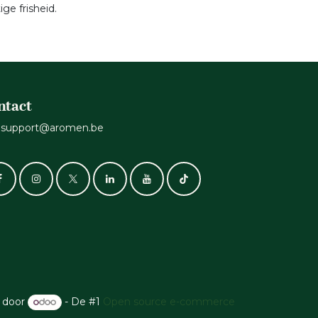
ge frisheid.
ntact
support@aromen.be
 door
- De #1
Open source e-commerce