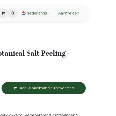
Nederlands
Aanmelden
otanical Salt Peeling -
Aan winkelmandje toevoegen
Verkwikkend, Regenererend, Ontspannend