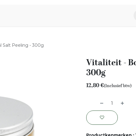
piratie
Aromen Familie
cal Salt Peeling - 300g
Vitaliteit - B
300g
12,80
€
(Inclusief btw)
Productkenmerken
: