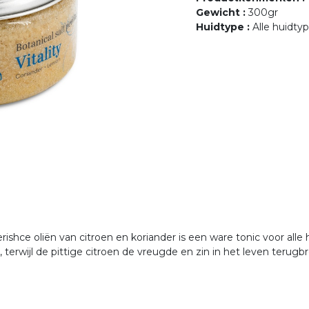
Gewicht
:
300gr
Huidtype
:
Alle huidty
shce oliën van citroen en koriander is een ware tonic voor alle
 terwijl de pittige citroen de vreugde en zin in het leven terug