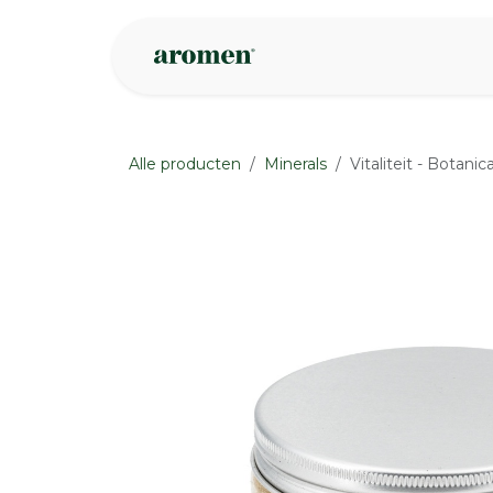
Overslaan naar inhoud
Webshop
Ins
Alle producten
Minerals
Vitaliteit - Botani
None