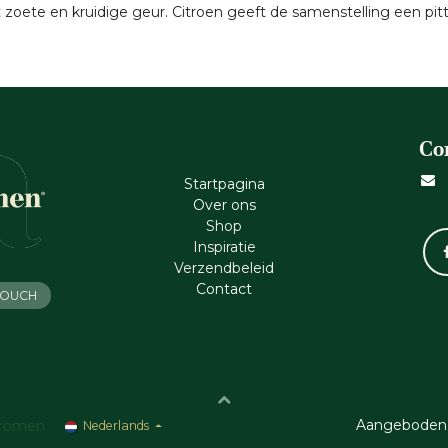
 zoete en kruidige geur. Citroen geeft de samenstelling een pitti
Co
Startpagina
Ove​r​ ons
Shop
Inspiratie
Verzendbeleid
Cont​act
 TOUCH
Aangeboden
romen
Nederlands