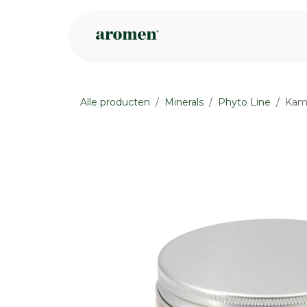
Overslaan naar inhoud
Webshop
Ins
Alle producten
Minerals
Phyto Line
Kami
None