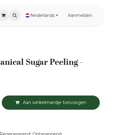
Nederlands
Aanmelden
anical Sugar Peeling -
Aan winkelmandje toevoegen
Regenererend, Ontspannend