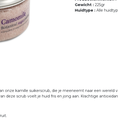
Gewicht
:
225gr
Huidtype
:
Alle huidty
 onze kamille suikerscrub, die je meeneemt naar een wereld va
 deze scrub voelt je huid fris en jong aan. Krachtige antioxida
uit.