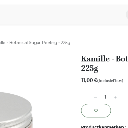
piratie
Aromen Familie
lle - Botanical Sugar Peeling - 225g
Kamille - Bot
225g
11,00
€
(Inclusief btw)
Productkenmerken
: