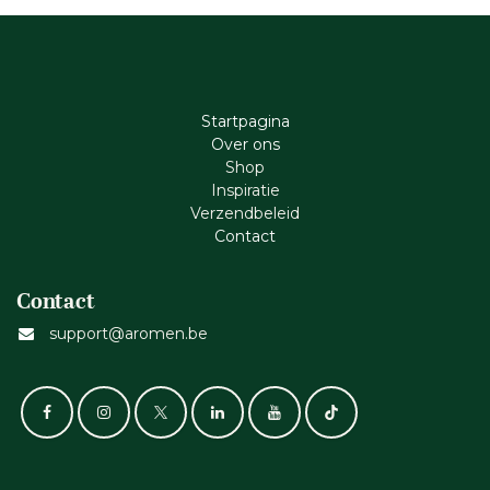
Startpagina
Ove​r​ ons
Shop
Inspiratie
Verzendbeleid
Cont​act
Contact
support@aromen.be