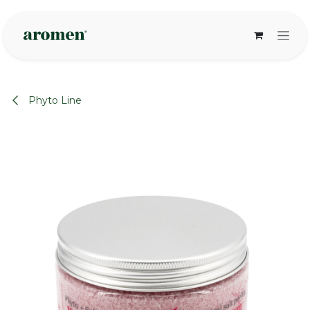
Overslaan naar inhoud
Phyto Line
None