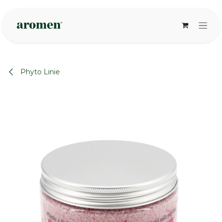
Zum Inhalt springen
Phyto Linie
None