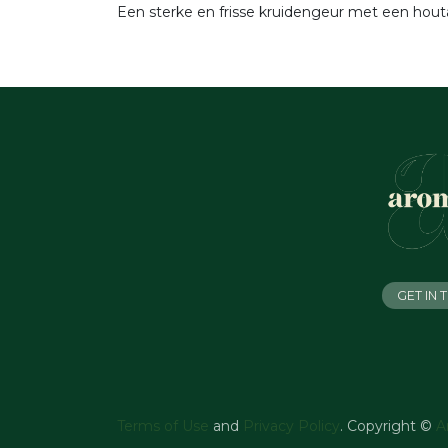
Een sterke en frisse kruidengeur met een hout
GET IN
Terms of Use
and
Privacy Policy
. Copyright ©
A