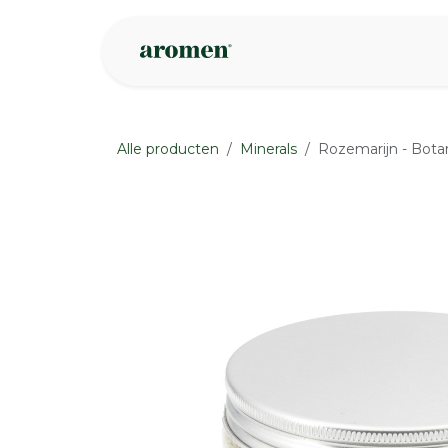
Overslaan naar inhoud
Webshop
Ins
Alle producten
Minerals
Rozemarijn - Botan
None