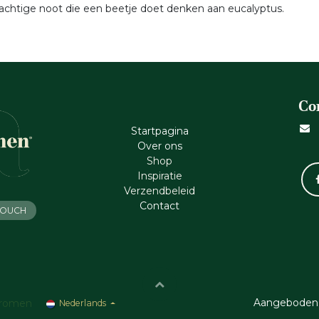
achtige noot die een beetje doet denken aan eucalyptus.
Co
Startpagina
Ove​r​ ons
Shop
Inspiratie
Verzendbeleid
Cont​act
 TOUCH
Aangeboden
romen
Nederlands