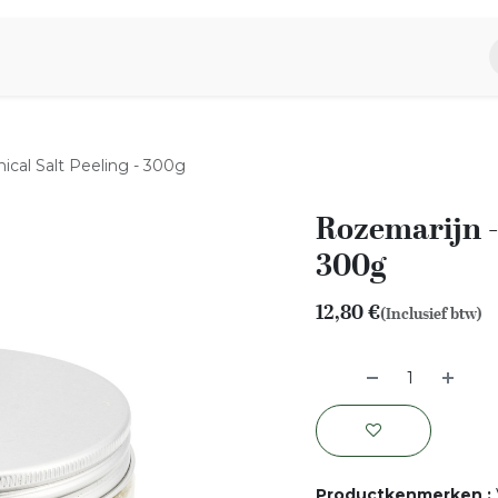
piratie
Aromen Familie
ical Salt Peeling - 300g
Rozemarijn - 
300g
12,80
€
(Inclusief btw)
Productkenmerken
: