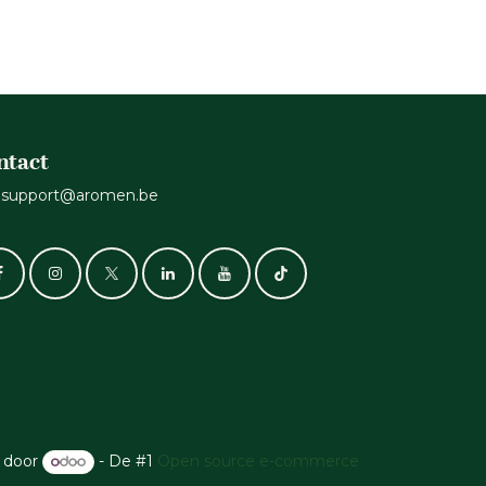
ntact
support@aromen.be
 door
- De #1
Open source e-commerce