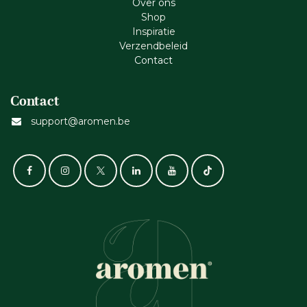
Ove​r​ ons
Shop
Inspiratie
Verzendbeleid
Cont​act
Contact
support@aromen.be