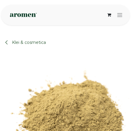
Overslaan naar inhoud
Klei & cosmetica
None