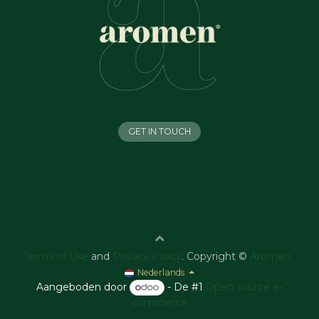
GET IN TOUCH
Terms of Use
and
Privacy Policy
. Copyright ©
Aromen
Nederlands
Aangeboden door
- De #1
Open source e-
commerce