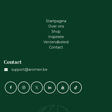
Startpagina
Ove​r​ ons
Shop
Inspiratie
Verzendbeleid
Cont​act
Contact
support@aromen.be