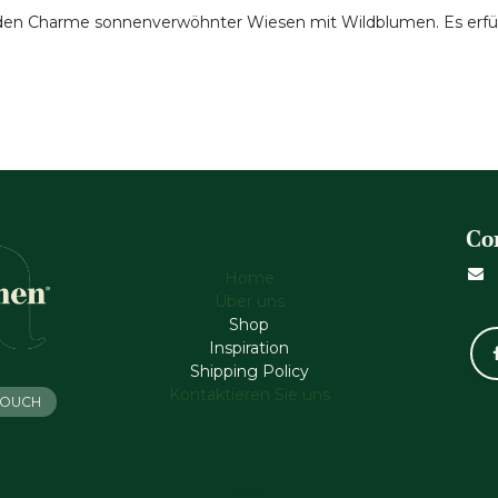
den Charme sonnenverwöhnter Wiesen mit Wildblumen. Es erfüllt
Co
Home
Über uns
Shop
Inspiration
Shipping Policy
Kontaktieren Sie uns
 TOUCH