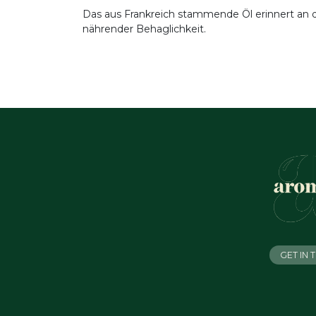
Das aus Frankreich stammende Öl erinnert an 
nährender Behaglichkeit.
GET IN