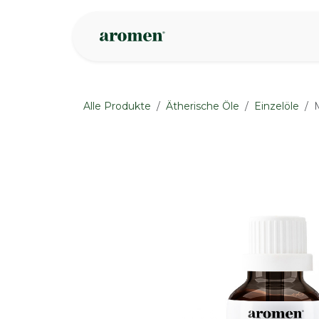
Zum Inhalt springen
Geschäft
Insp
Alle Produkte
Ätherische Öle
Einzelöle
None
None