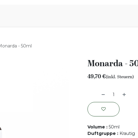
iration
Aromen Familie
Monarda - 50ml
Monarda - 5
49,70
€
(inkl. Steuern)
Volume
:
50ml
Duftgruppe
:
Krautig