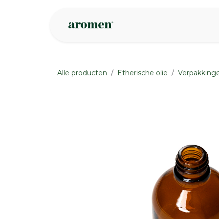
Overslaan naar inhoud
Webshop
Ins
Alle producten
Etherische olie
Verpakking
None