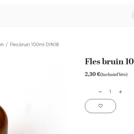
piratie
Aromen Familie
en
Fles bruin 100ml DIN18
Fles bruin 1
2,30
€
(Inclusief btw)