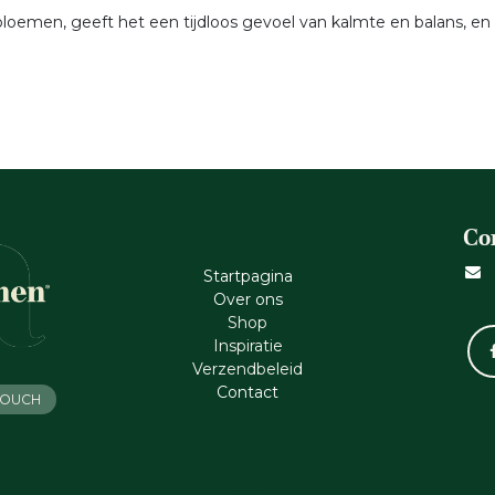
lbloemen, geeft het een tijdloos gevoel van kalmte en balans, en
Co
Startpagina
Ove​r​ ons
Shop
Inspiratie
Verzendbeleid
Cont​act
 TOUCH