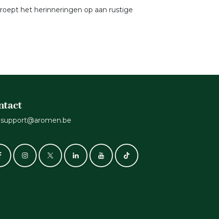
 roept het herinneringen op aan rustige
ntact
support@aromen.be