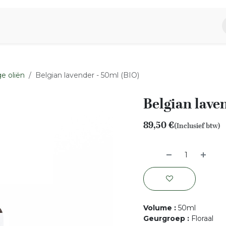
piratie
Aromen Familie
e oliën
Belgian lavender - 50ml (BIO)
Belgian lave
89,50
€
(Inclusief btw)
Volume
:
50ml
Geurgroep
:
Floraal