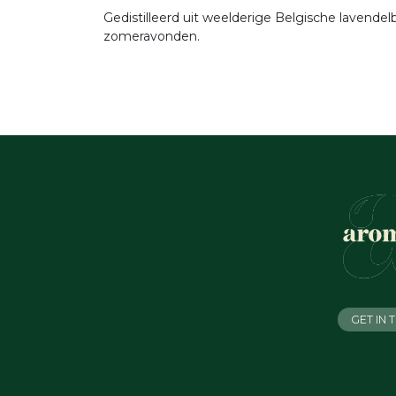
Gedistilleerd uit weelderige Belgische lavende
zomeravonden.
GET IN