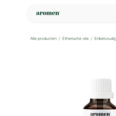
Overslaan naar inhoud
Webshop
Ins
Alle producten
Etherische olie
Enkelvoudig
None
None