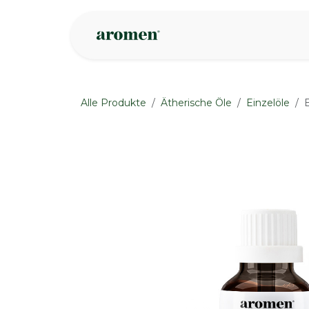
Zum Inhalt springen
Geschäft
Insp
Alle Produkte
Ätherische Öle
Einzelöle
None
None