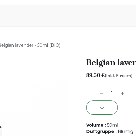
iration
Aromen Familie
Belgian lavender - 50ml (BIO)
Belgian lave
89,50
€
(inkl. Steuern)
Volume
:
50ml
Duftgruppe
:
Blumig