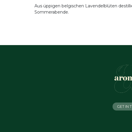
Aus üppigen belgischen Lavendelblüten destilli
Sommerabende.
GET IN