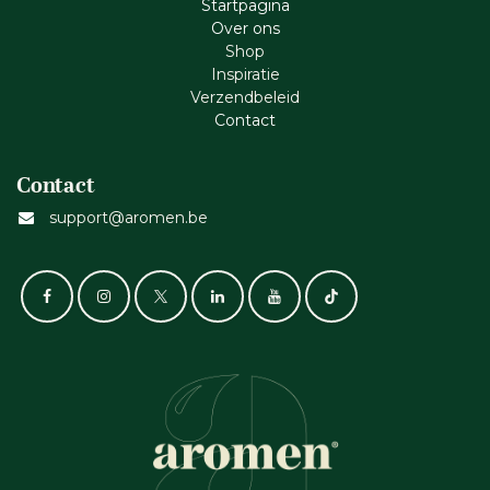
Startpagina
Ove​r​ ons
Shop
Inspiratie
Verzendbeleid
Cont​act
Contact
support@aromen.be