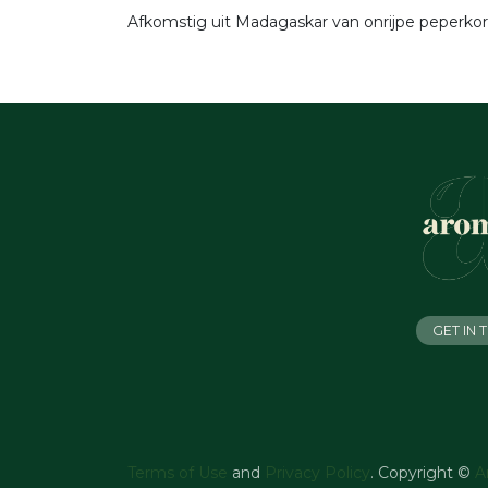
Afkomstig uit Madagaskar van onrijpe peperkorr
GET IN
Terms of Use
and
Privacy Policy
. Copyright ©
A