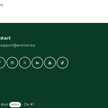
re.
ntact
support@aromen.be
 door
- De #1
Open source e-commerce