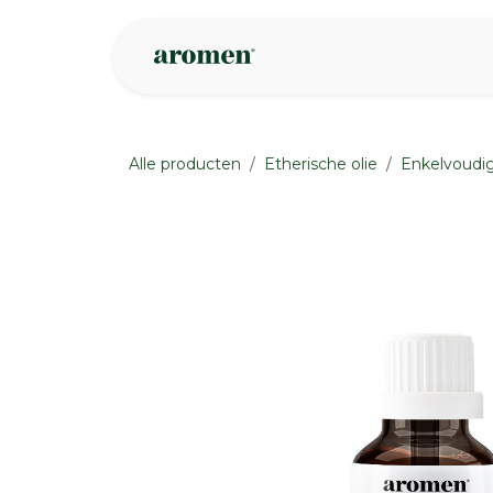
Overslaan naar inhoud
Webshop
Ins
Alle producten
Etherische olie
Enkelvoudig
None
None