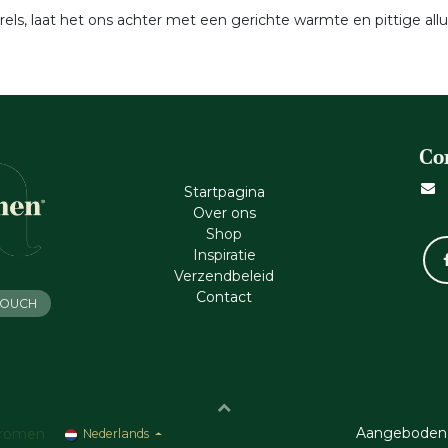
els, laat het ons achter met een gerichte warmte en pittige allu
Co
Startpagina
Ove​r​ ons
Shop
Inspiratie
Verzendbeleid
Cont​act
 TOUCH
Aangeboden
romen
Nederlands