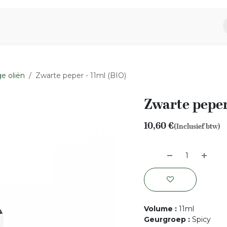
piratie
Aromen Familie
e oliën
Zwarte peper - 11ml (BIO)
Zwarte peper
10,60
€
(Inclusief btw)
Volume
:
11ml
Geurgroep
:
Spicy