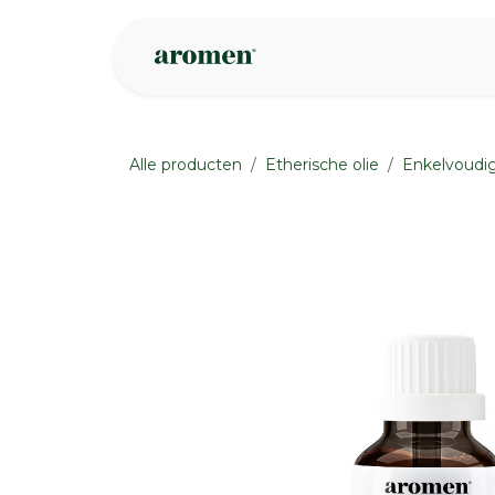
Overslaan naar inhoud
Webshop
Ins
Alle producten
Etherische olie
Enkelvoudig
None
None