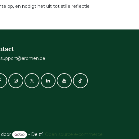
p, en nodigt het uit tot stille reflectie.
ntact
support@aromen.be
 door
- De #1
Open source e-commerce