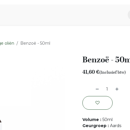
piratie
Aromen Familie
e oliën
Benzoë - 50ml
Benzoë - 50
41,60
€
(Inclusief btw)
Volume
:
50ml
Geurgroep
:
Aards