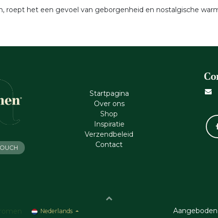
roept het een gevoel van geborgenheid en nostalgische warmte o
Co
Startpagina
Ove​r​ ons
Shop
Inspiratie
Verzendbeleid
Cont​act
 TOUCH
Aangeboden
romen
Nederlands