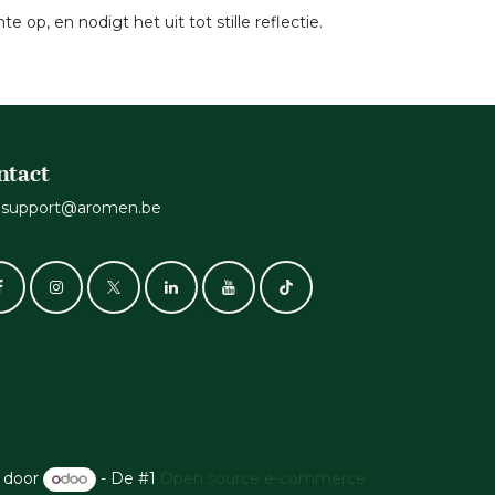
p, en nodigt het uit tot stille reflectie.
ntact
support@aromen.be
 door
- De #1
Open source e-commerce