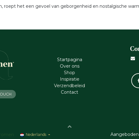
roept het een gevoel van geborgenheid en nostalgische warmte o
Co
Startpagina
Ove​r​ ons
Shop
Inspiratie
Verzendbeleid
Cont​act
 TOUCH
Aangeboden
romen
Nederlands