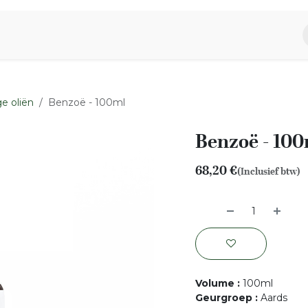
piratie
Aromen Familie
e oliën
Benzoë - 100ml
Benzoë - 10
68,20
€
(Inclusief btw)
Volume
:
100ml
Geurgroep
:
Aards