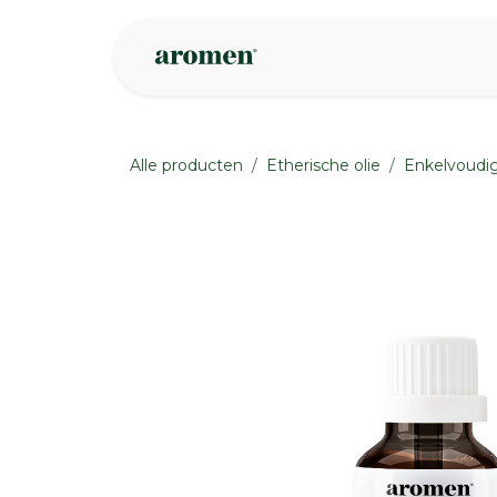
Overslaan naar inhoud
Webshop
Ins
Alle producten
Etherische olie
Enkelvoudig
None
None