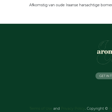
Afkomstig van oude Iraanse harsachtige bomen, 
GET IN
Terms of Use
and
Privacy Policy
. Copyright ©
A