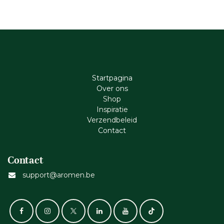
Startpagina
Ove​r​ ons
Shop
Inspiratie
Verzendbeleid
Cont​act
Contact
support@aromen.be