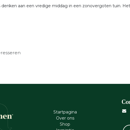
s denken aan een vredige middag in een zonovergoten tuin. Het
eresseren
Co
Startpagina
Ove​r​ ons
Shop