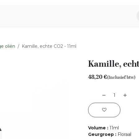
piratie
Aromen Familie
e oliën
Kamille, echte CO2 - 11ml
Kamille, ech
48,20
€
(Inclusief btw)
Volume
:
11ml
Geurgroep
:
Floraal