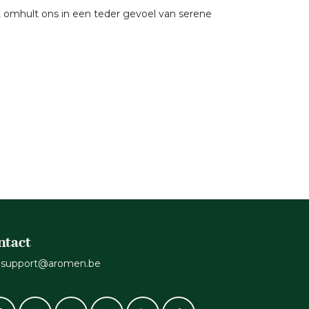
 omhult ons in een teder gevoel van serene
ntact
support@aromen.be