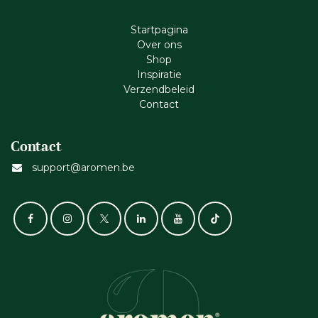
Startpagina
Ove​r​ ons
Shop
Inspiratie
Verzendbeleid
Cont​act
Contact
support@aromen.be