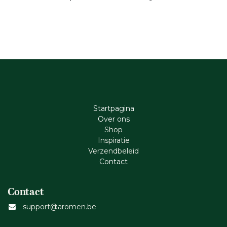
Startpagina
Ove​r​ ons
Shop
Inspiratie
Verzendbeleid
Cont​act
Contact
support@aromen.be