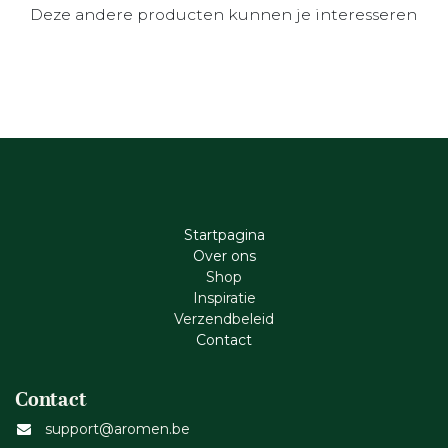
Deze andere producten kunnen je interesseren
Startpagina
Ove​r​ ons
Shop
Inspiratie
Verzendbeleid
Cont​act
Contact
support@aromen.be