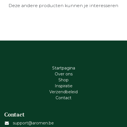
Deze andere producten kunnen je interesseren
Startpagina
Ove​r​ ons
Shop
Inspiratie
Verzendbeleid
Cont​act
Contact
support@aromen.be