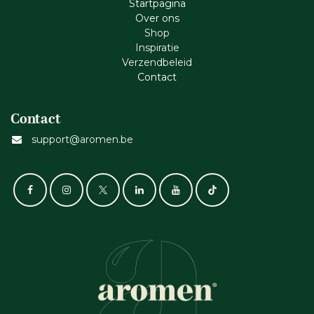
Startpagina
Ove​r​ ons
Shop
Inspiratie
Verzendbeleid
Cont​act
Contact
support@aromen.be