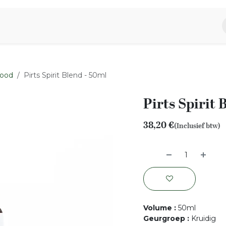
piratie
Aromen Familie
ood
Pirts Spirit Blend - 50ml
Pirts Spirit 
38,20
€
(Inclusief btw)
Volume
:
50ml
Geurgroep
:
Kruidig