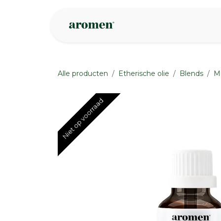
Overslaan naar inhoud
Webshop
Ins
Alle producten
Etherische olie
Blends
M
Niet op voorraad
Niet op voorraad