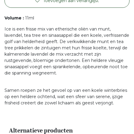
Toevoegen aan verlanglijst
Volume
:
11ml
Ice is een frisse mix van etherische oliën van munt,
lavendel, tea tree en sinaasappel die een koele, verfrissende
golf van helderheid geeft. De verkwikkende munt en tea
tree prikkelen de zintuigen met hun frisse koelte, terwijl de
kalmerende lavendel de mix verzacht met zijn
rustgevende, bloemige ondertonen. Een heldere vleugje
sinaasappel voegt een sprankelende, opbeurende noot toe
die spanning wegneemt.
Samen roepen ze het gevoel op van een koele winterbries
op een heldere ochtend, wat een sfeer van serene, ijzige
frisheid creëert die zowel lichaam als geest verjongt.
Alternatieve producten