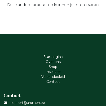
Deze andere producten kunnen je interesseren
Startpagina
Ove​r​ ons
Shop
Inspiratie
Verzendbeleid
Cont​act
Contact
support@aromen.be