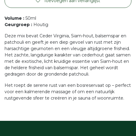
Toevoegen aan verlanglijst
Volume
:
50ml
Geurgroep
:
Houtig
Deze mix bevat Ceder Virginia, Siam-hout, balsemspar en
patchouli en geeft je een diep gevoel van rust met zijn
harsachtige geurnoten en een vleugje altijdgroene frisheid.
Het zachte, langdurige karakter van cederhout gaat samen
met de exotische, licht kruidige essentie van Siam-hout en
de heldere frisheid van balsemspar. Het geheel wordt
gedragen door de grondende patchouli.
Het roept de serene rust van een bosreservaat op – perfect
voor een kalmerende massage of om een natuurlijk
rustgevende sfeer te creëren in je sauna of woonruimte.