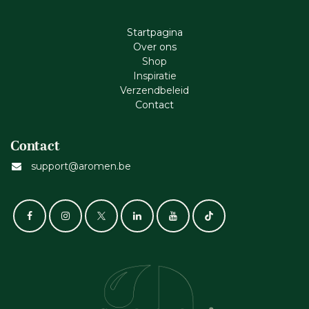
Startpagina
Ove​r​ ons
Shop
Inspiratie
Verzendbeleid
Cont​act
Contact
support@aromen.be