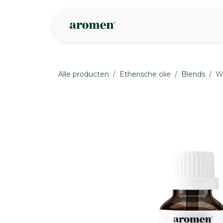
Overslaan naar inhoud
Webshop
Ins
Alle producten
Etherische olie
Blends
Wi
None
None