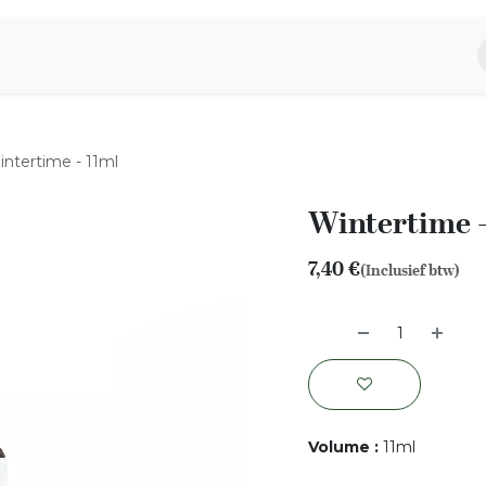
piratie
Aromen Familie
ntertime - 11ml
Wintertime -
7,40
€
(Inclusief btw)
Volume
:
11ml