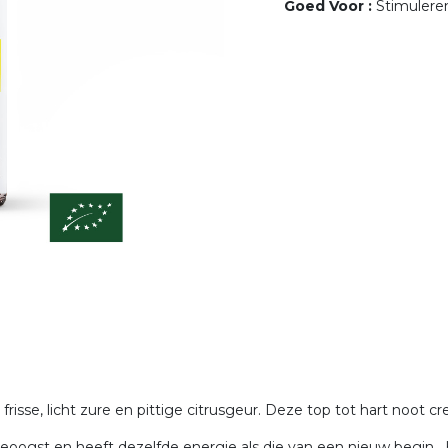
Goed Voor
:
Stimulere
 frisse, licht zure en pittige citrusgeur. Deze top tot hart noo
eoogst en heeft dezelfde energie als die van een nieuw begin. 