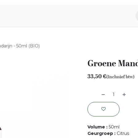
piratie
Aromen Familie
arijn - 50ml (BIO)
Groene Manda
33,50
€
(Inclusief btw)
Volume
:
50ml
Geurgroep
:
Citrus