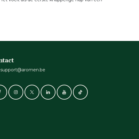
ntact
support@aromen.be