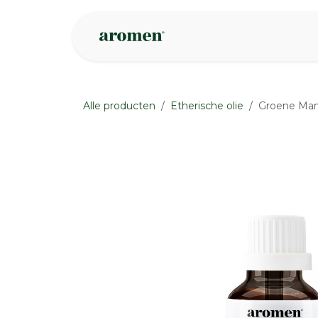
Overslaan naar inhoud
Webshop
Ins
Alle producten
Etherische olie
Groene Mand
None
None