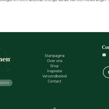
Co
Startpagina
Ove​r​ ons
Shop
Inspiratie
Verzendbeleid
Cont​act
 TOUCH