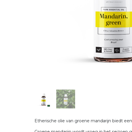
Etherische olie van groene mandarijn biedt een
Groene mandarijn wordt vroeg in het seizoen g