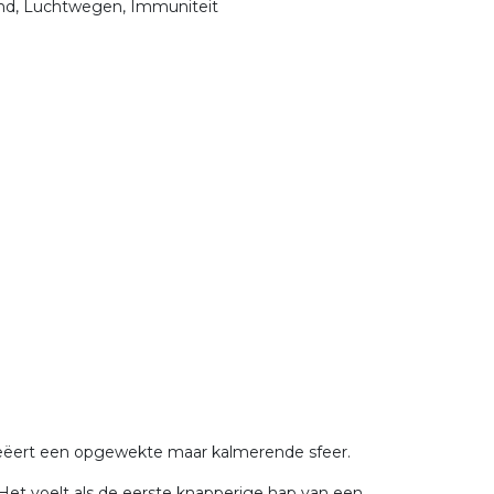
nd, Luchtwegen, Immuniteit
t creëert een opgewekte maar kalmerende sfeer.
Het voelt als de eerste knapperige hap van een