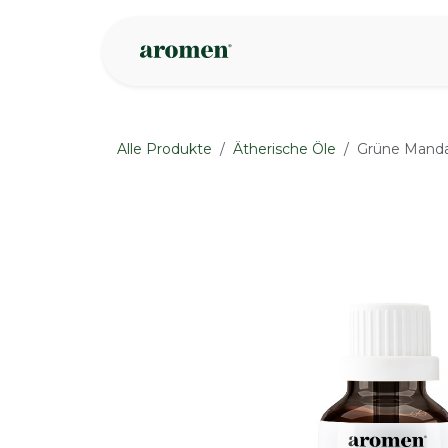
Zum Inhalt springen
Geschäft
Insp
Alle Produkte
Ätherische Öle
Grüne Mandar
None
None