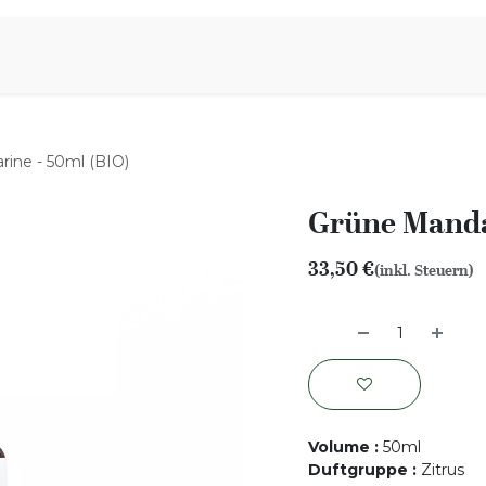
iration
Aromen Familie
ine - 50ml (BIO)
Grüne Manda
33,50
€
(inkl. Steuern)
Volume
:
50ml
Duftgruppe
:
Zitrus