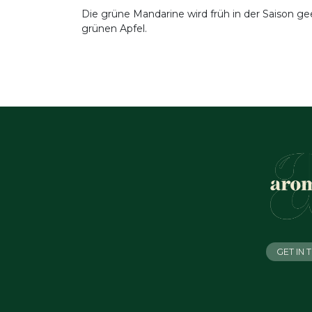
Die grüne Mandarine wird früh in der Saison gee
grünen Apfel.
GET IN