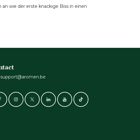
 an wie der erste knackige Biss in einen
ntact
support@aromen.be