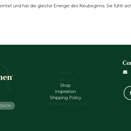
rntet und hat die gleiche Energie des Neubeginns. Sie fühlt sich
Co
Home
Über uns
Shop
Inspiration
Shipping Policy
Kontaktieren Sie uns
 TOUCH