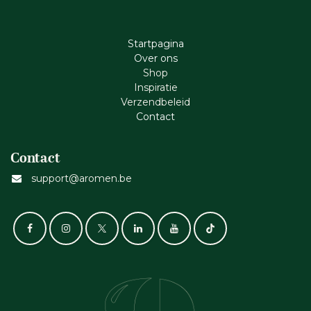
Startpagina
Ove​r​ ons
Shop
Inspiratie
Verzendbeleid
Cont​act
Contact
support@aromen.be