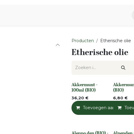
piratie
Aromen Familie
Producten
Etherische olie
Etherische olie
Akkermunt -
Akkermunt
None
None
100ml (BIO)
(BIO)
36,20
€
6,80
€
Toevoegen aan winkelm
Toe
Aleppo den (BIO) -
Alpenden 