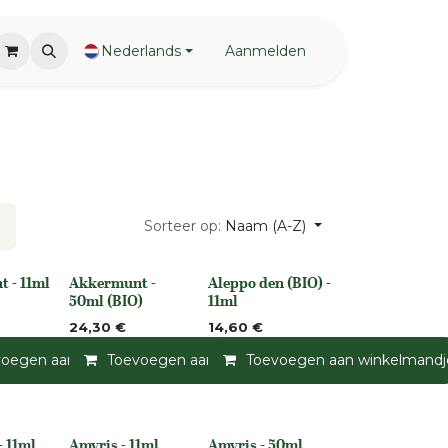
Nederlands
Aanmelden
Sorteer op:
Naam (A-Z)
 - 11ml
Akkermunt -
Aleppo den (BIO) -
None
None
50ml (BIO)
11ml
24,30
€
14,60
€
andje
voegen aan winkelmandje
Toevoegen aan verlanglijst
Toevoegen aan winkelmandje
Toevoegen aan verlanglijst
Toevoegen aan winkelmandj
Toevoegen a
- 11ml
Amyris - 11ml
Amyris - 50ml