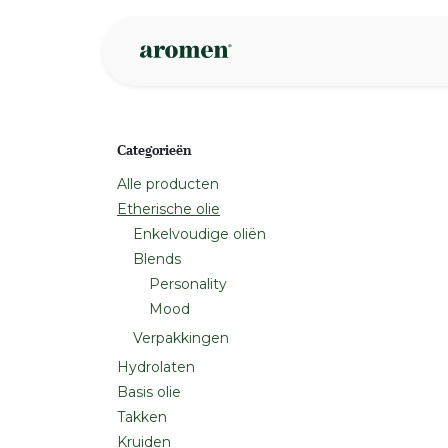
Overslaan naar inhoud
Webshop
Ins
Categorieën
Alle producten
Etherische olie
Enkelvoudige oliën
Blends
Personality
Mood
Verpakkingen
Hydrolaten
Basis olie
Takken
Kruiden