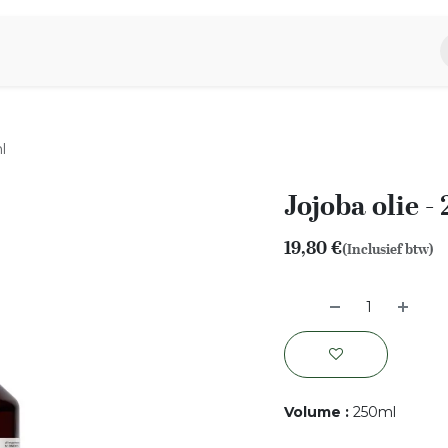
piratie
Aromen Familie
l
Jojoba olie -
19,80
€
(Inclusief btw)
Volume
:
250ml