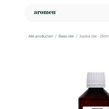
Overslaan naar inhoud
Webshop
Ins
Alle producten
Basis olie
Jojoba olie - 250m
None