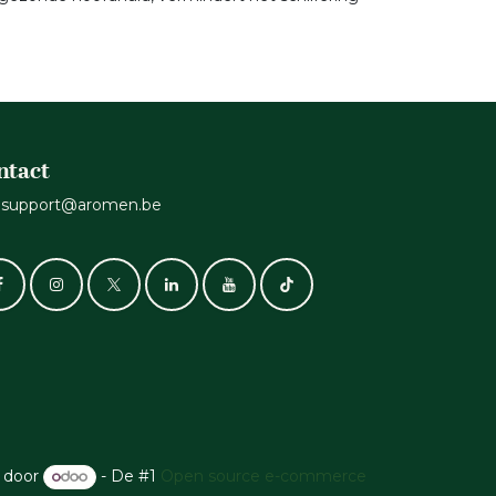
ntact
support@aromen.be
 door
- De #1
Open source e-commerce