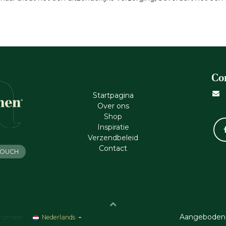
Co
Startpagina
Ove​r​ ons
Shop
Inspiratie
Verzendbeleid
Cont​act
 TOUCH
Aangeboden
romen
Nederlands