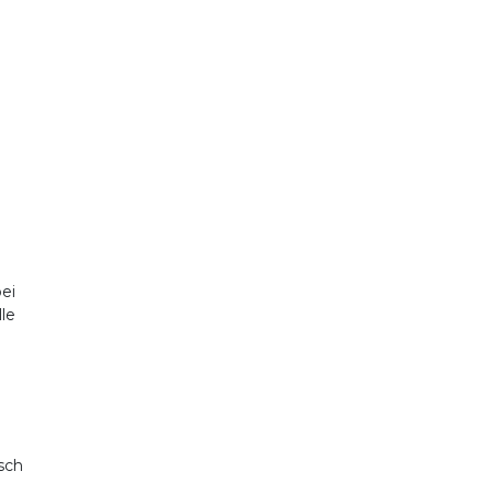
ei
le
isch