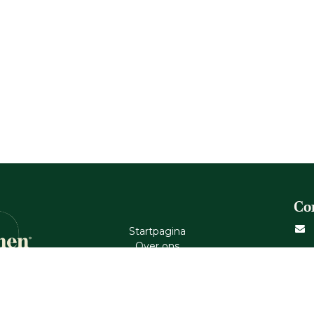
Co
Startpagina
Ove​r​ ons
Shop
Inspiratie
Verzendbeleid
Cont​act
 TOUCH