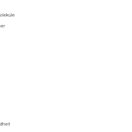
leküle
er
heit