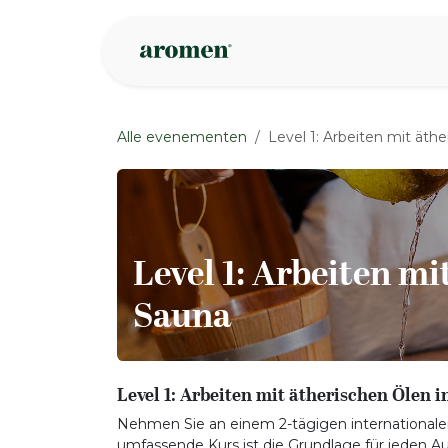
Overslaan naar inhoud
Webshop
Ins
Alle evenementen
Level 1: Arbeiten mit äth
Level 1: Arbeiten mi
Sauna
Level 1: Arbeiten mit ätherischen Ölen 
Nehmen Sie an einem 2-tägigen internationalen 
umfassende Kurs ist die Grundlage für jeden A