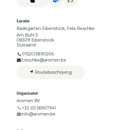
Locatie
Badegärten Eibenstock, Felix Reschke
Am Bühl 3
08309 Eibenstock
Duitsland
0152013890206
f.reschke@aromen.be
Routebeschrijving
Organisator
Aromen BV
+32 (0) 56907941
info@aromen.be